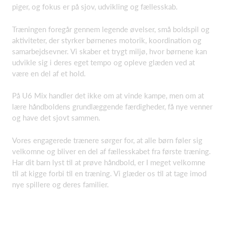
piger, og fokus er på sjov, udvikling og fællesskab.
Træningen foregår gennem legende øvelser, små boldspil og
aktiviteter, der styrker børnenes motorik, koordination og
samarbejdsevner. Vi skaber et trygt miljø, hvor børnene kan
udvikle sig i deres eget tempo og opleve glæden ved at
være en del af et hold.
På U6 Mix handler det ikke om at vinde kampe, men om at
lære håndboldens grundlæggende færdigheder, få nye venner
og have det sjovt sammen.
Vores engagerede trænere sørger for, at alle børn føler sig
velkomne og bliver en del af fællesskabet fra første træning.
Har dit barn lyst til at prøve håndbold, er I meget velkomne
til at kigge forbi til en træning. Vi glæder os til at tage imod
nye spillere og deres familier.