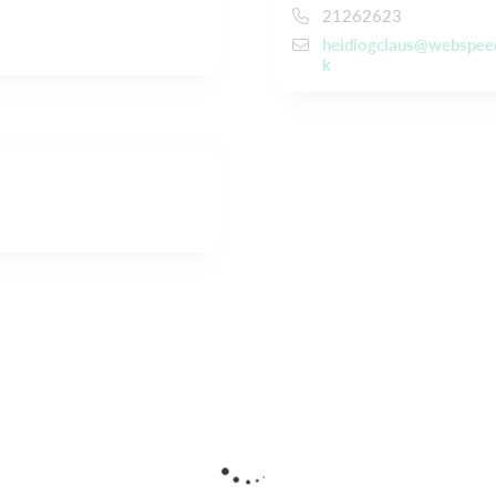
21262623
heidiogclaus@webspee
k