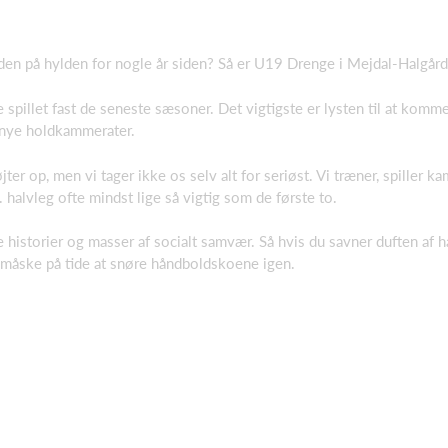
olden på hylden for nogle år siden? Så er U19 Drenge i Mejdal-Halgår
 spillet fast de seneste sæsoner. Det vigtigste er lysten til at komm
nye holdkammerater.
ter op, men vi tager ikke os selv alt for seriøst. Vi træner, spiller
 halvleg ofte mindst lige så vigtig som de første to.
e historier og masser af socialt samvær. Så hvis du savner duften af 
 måske på tide at snøre håndboldskoene igen.