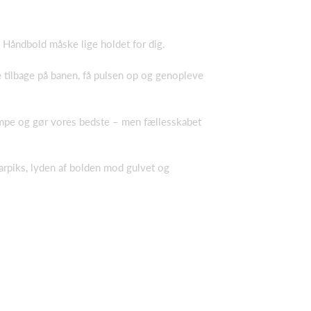
d Håndbold måske lige holdet for dig.
e tilbage på banen, få pulsen op og genopleve
 kampe og gør vores bedste – men fællesskabet
harpiks, lyden af bolden mod gulvet og