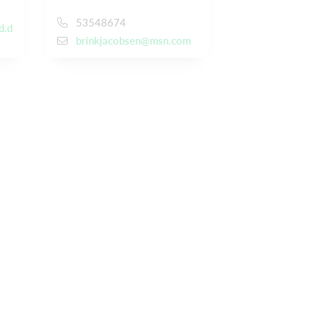
53548674
d.d
brinkjacobsen@msn.com