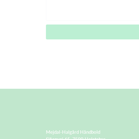
Mejdal-Halgård Håndbold
Slåenvej 65, 7500 Holstebro