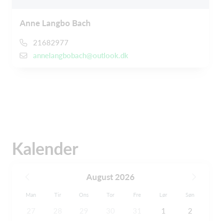
Anne Langbo Bach
21682977
annelangbobach@outlook.dk
Kalender
August 2026
Man
Tir
Ons
Tor
Fre
Lør
Søn
27
28
29
30
31
1
2