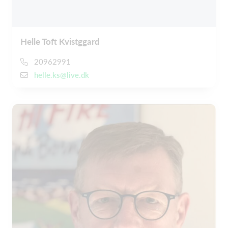
Helle Toft Kvistggard
20962991
helle.ks@live.dk