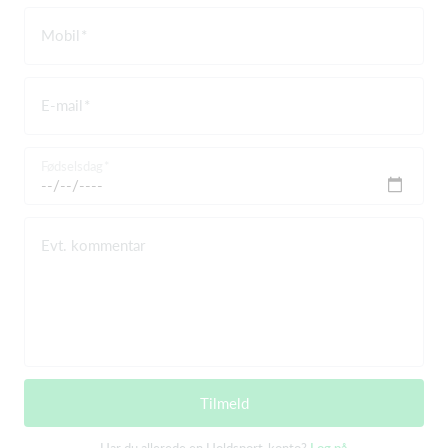
Mobil
E-mail
Fødselsdag
Evt. kommentar
Tilmeld
Har du allerede en Holdsport-konto?
Log på