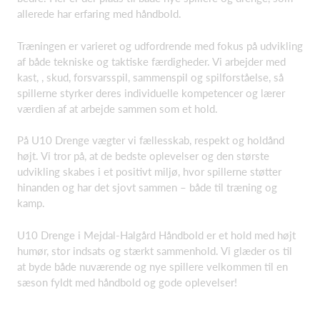
allerede har erfaring med håndbold.
Træningen er varieret og udfordrende med fokus på udvikling
af både tekniske og taktiske færdigheder. Vi arbejder med
kast, , skud, forsvarsspil, sammenspil og spilforståelse, så
spillerne styrker deres individuelle kompetencer og lærer
værdien af at arbejde sammen som et hold.
På U10 Drenge vægter vi fællesskab, respekt og holdånd
højt. Vi tror på, at de bedste oplevelser og den største
udvikling skabes i et positivt miljø, hvor spillerne støtter
hinanden og har det sjovt sammen – både til træning og
kamp.
U10 Drenge i Mejdal-Halgård Håndbold er et hold med højt
humør, stor indsats og stærkt sammenhold. Vi glæder os til
at byde både nuværende og nye spillere velkommen til en
sæson fyldt med håndbold og gode oplevelser!